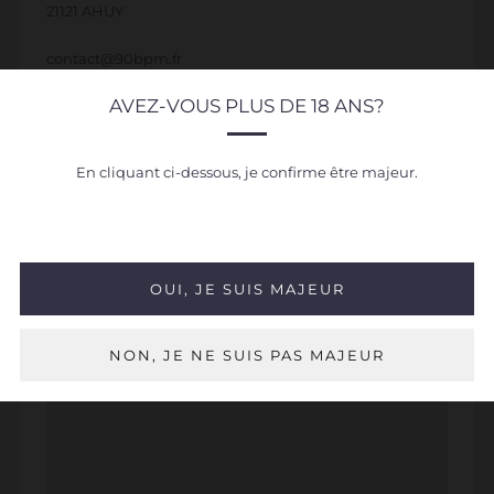
21121 AHUY
contact@90bpm.fr
Bar et Boutique ouverts :
AVEZ-VOUS PLUS DE 18 ANS?
Lundi : 17h-22h
En cliquant ci-dessous, je confirme être majeur.
Mardi : 17h-22h
Mercredi : 17h-22h
Jeudi : 17h-22h
OUI, JE SUIS MAJEUR
Vendredi : 17h-22h
Samedi : 16-22h
NON, JE NE SUIS PAS MAJEUR