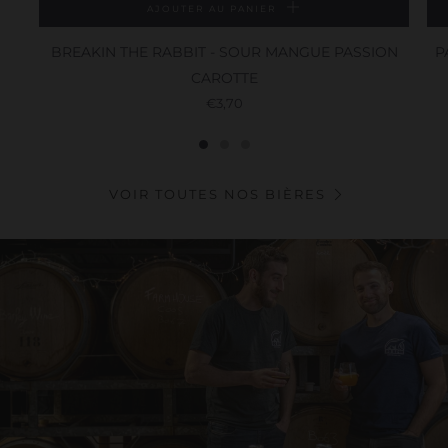
AJOUTER AU PANIER
BREAKIN THE RABBIT - SOUR MANGUE PASSION
P
CAROTTE
€3,70
VOIR TOUTES NOS BIÈRES