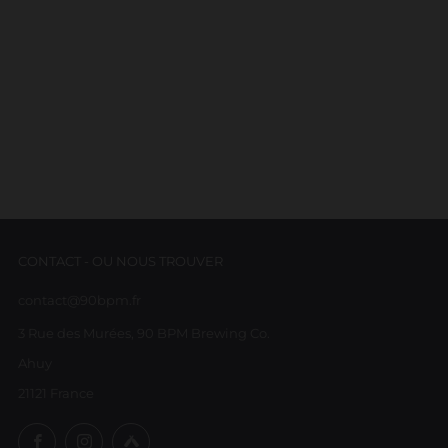
CONTACT - OU NOUS TROUVER
contact@90bpm.fr
3 Rue des Murées, 90 BPM Brewing Co.
Ahuy
21121 France
Facebook
Instagram
Untappd